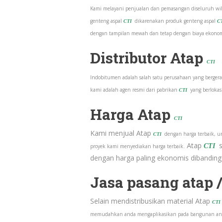
Kami melayani penjualan dan pemasangan diseluruh wil
genteng aspal
dikarenakan produk genteng aspal
CTI
C
dengan tampilan mewah dan tetap dengan biaya ekonom
Distributor Atap
CTI
Indobitumen adalah salah satu perusahaan yang bergerak
kami adalah agen resmi dari pabrikan
yang berlokasi
CTI
Harga Atap
CTI
Kami menjual Atap
dengan harga terbaik, u
CTI
Atap
se
CTI
proyek kami menyediakan harga terbaik.
dengan harga paling ekonomis dibanding
Jasa pasang atap
Selain mendistribusikan material Atap
CTI
memudahkan anda mengaplikasikan pada bangunan anda,