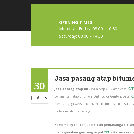
OPENING TIMES
Monday - Friday: 08:00 - 16:30
Saturday: 08:00 - 14:30
Jasa pasang atap bitum
30
CT
Jasa pasang atap bitumen
Atap CTI / atap Aspal
C
pemasangan atap bitumen, Distributor Genteng Aspal
JAN
mengunjungi website kami, Indobitumen adalah salah sa
profesional dan terpercaya.
Kami melayani penjualan dan pemasangan disel
menggunakan genteng aspal
dikarenakan p
CTI