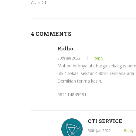
pos
Atap CTI
4 COMMENTS
Ridho
30th Jan 2022
Reply
Mohon infonya utk harga sekaligus pem
utk 1 lokasi sekitar 450m2 rencana ada 2
Demikian terima kasih.
082114849981
CTI SERVICE
30th Jan 2022
Reply