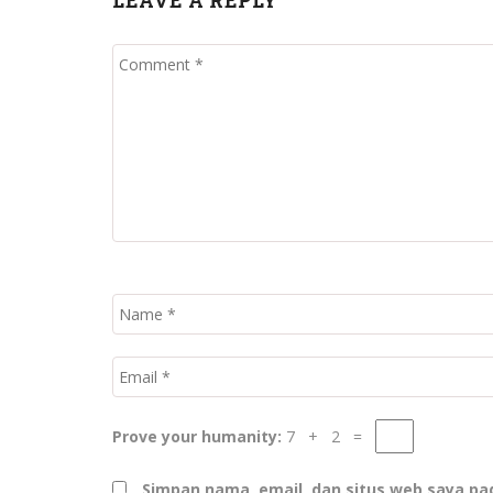
LEAVE A REPLY
Prove your humanity:
7 + 2 =
Simpan nama, email, dan situs web saya pa