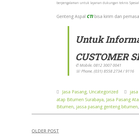
berpengalaman untuk layanan dukungan teknis Spesiali
Genteng Aspal
CTI
bisa kirim dan pemasa
Untuk Informa
CUSTOMER S
✆ Mobile. 0812 3007 0041
☏ Phone. (031) 8558 2734 / 9116
Jasa Pasang
,
Uncategorized
jasa
atap Bitumen Surabaya
,
Jasa Pasang Ata
Bitumen
,
jassa pasang genteng bitumen
Navigasi
OLDER POST