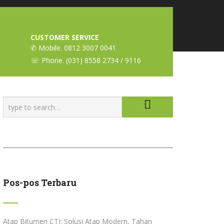
CUSTOMER SERVICE
✆ Mobile. 0812 3007 0041
☏ Phone. (031) 8558 2734 / 9116
Pos-pos Terbaru
Atap Bitumen CTI: Solusi Atap Modern, Tahan