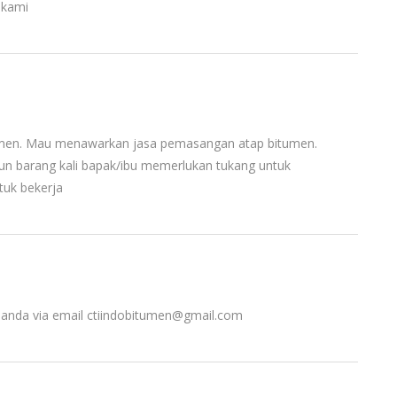
 kami
itumen. Mau menawarkan jasa pemasangan atap bitumen.
hun barang kali bapak/ibu memerlukan tukang untuk
tuk bekerja
o anda via email
ctiindobitumen@gmail.com