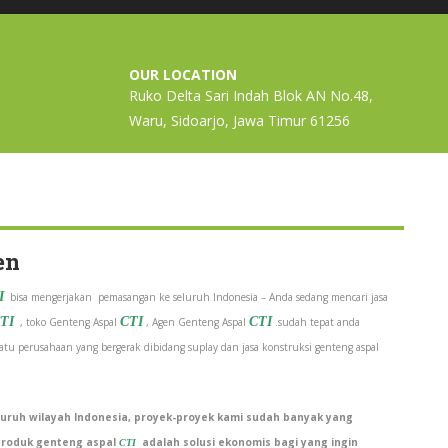
OUR LOCATION
Ruko Delta Sari Indah Blok AN No.48,
Waru, Sidoarjo, Jawa Timur 61256
en
I
bisa mengerjakan pemasangan ke seluruh Indonesia – Anda sedang mencari jasa
TI
CTI
CTI
, toko Genteng Aspal
, Agen Genteng Aspal
.sudah tepat anda
tu perusahaan yang bergerak dibidang suplay dan jasa konstruksi genteng aspal
uruh wilayah Indonesia, proyek-proyek kami sudah banyak yang
roduk genteng aspal
adalah solusi ekonomis bagi yang ingin
CTI