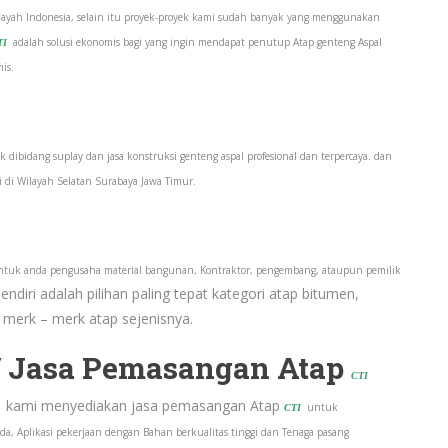
ayah Indonesia, selain itu proyek-proyek kami sudah banyak yang menggunakan
adalah solusi ekonomis bagi yang ingin mendapat penutup Atap genteng Aspal
TI
is.
 dibidang suplay dan jasa konstruksi genteng aspal profesional dan terpercaya. dan
 di Wilayah Selatan Surabaya Jawa Timur.
ntuk anda pengusaha material bangunan, Kontraktor, pengembang, ataupun pemilik
ndiri adalah pilihan paling tepat kategori atap bitumen,
 merk – merk atap sejenisnya.
 / Jasa Pemasangan Atap
CTI
kami menyediakan jasa pemasangan Atap
untuk
CTI
 Aplikasi pekerjaan dengan Bahan berkualitas tinggi dan Tenaga pasang