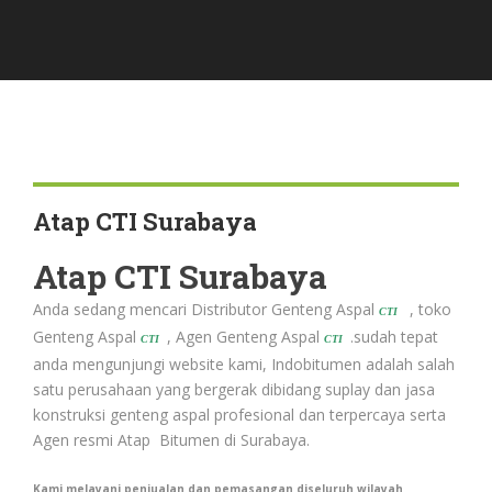
Atap CTI Surabaya
Atap CTI Surabaya
Anda sedang mencari Distributor Genteng Aspal
, toko
CTI
Genteng Aspal
, Agen Genteng Aspal
.sudah tepat
CTI
CTI
anda mengunjungi website kami, Indobitumen adalah salah
satu perusahaan yang bergerak dibidang suplay dan jasa
konstruksi genteng aspal profesional dan terpercaya serta
Agen resmi Atap Bitumen di Surabaya.
Kami melayani penjualan dan pemasangan diseluruh wilayah