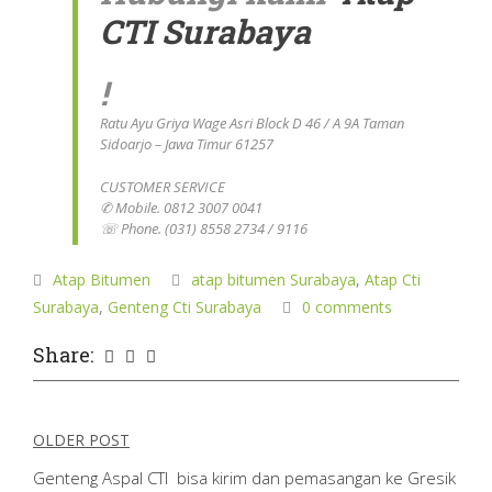
CTI Surabaya
!
Ratu Ayu Griya Wage Asri Block D 46 / A 9A Taman
Sidoarjo – Jawa Timur 61257
CUSTOMER SERVICE
✆ Mobile. 0812 3007 0041
☏ Phone. (031) 8558 2734 / 9116
Atap Bitumen
atap bitumen Surabaya
,
Atap Cti
Surabaya
,
Genteng Cti Surabaya
0 comments
Share:
Navigasi
OLDER POST
pos
Genteng Aspal CTI bisa kirim dan pemasangan ke Gresik